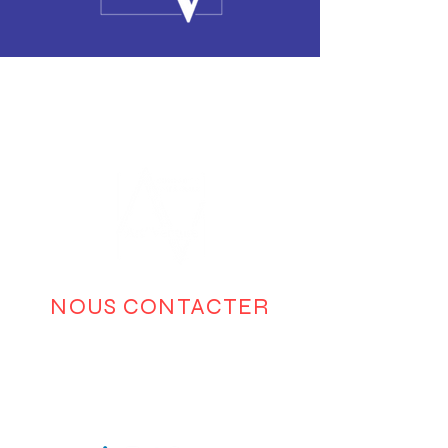
NOUS CONTACTER
Par téléphone :
01 49 68 89 02
Par email :
contact@artventure.fr
Nos réseaux :